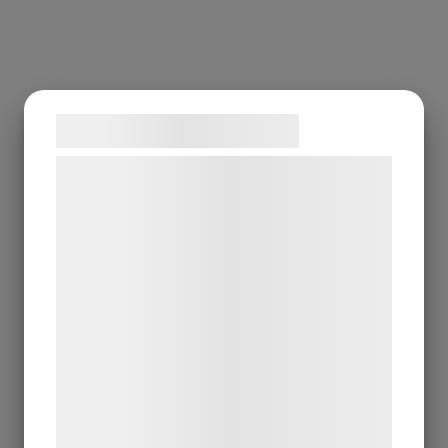
Samtykke til cookies
Vi og vores samarbejdspartnere bruger
teknologier, herunder cookies, til at
indsamle oplysninger om dig til forskellige
formål, herunder: Tilpasning af annoncering,
bedre brugeroplevelse, funktionalitet,
statistik og marketing. Disse oplysninger
kan blive delt med annoncerings- og
analysepartnere, som kan kombinere dem
med data, du tidligere har givet dem eller
de har indsamlet gennem din brug af deres