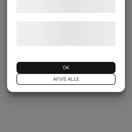
tjenester. Ved at klikke på 'OK' giver du
samtykke til disse formål.
Læs mere om vores brug af cookies og
behandling af persondata på vores
hjemmeside.
OK
NØDVENDIGE
PRÆFERENCER
AFVIS ALLE
MARKETING
STATISTIK